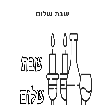
ח
ח
ל
ל
שבת שלום
מ
מ
-
-
1
1
4
4
.
.
0
0
0
0
₪
₪
תוספת תליונים לשלט ימי
תוספת תליונים לשלט ימי
הולדת - אהבה ק...
הולדת - פרחים ...
ה
ה
17.00 ₪
17.00 ₪
החל מ-
החל מ-
ח
ח
ל
ל
מ
מ
-
-
1
1
7
7