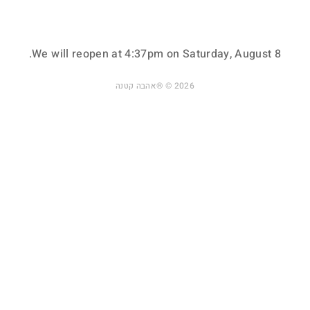
ה
ה
14.00 ₪
14.00 ₪
החל מ-
החל מ-
ח
ח
ל
ל
.
We will reopen at
4:37pm on Saturday, August 8
מ
מ
-
-
2026 © ®אהבה קטנה
1
1
4
4
.
.
0
0
0
0
₪
₪
תוספת תליונים לשלט ימי
תוספת תליונים לשלט ימי
הולדת - שדרות ...
הולדת - קראפט ...
ה
ה
14.00 ₪
17.00 ₪
החל מ-
החל מ-
ח
ח
ל
ל
מ
מ
-
-
1
1