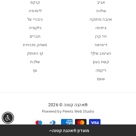
אביב
קרקס
שלווה
לימונדה
אהבה מתוקה
גיבורי על
ציפחה
גלקסיה
חד קרן
חברים
דינוזאור
משחק מכוניות
העיצוב שלך!
קו האופק
קשת בענן
שלכת
ריקמה
עץ
שעם
®אהבה קטנה © 2026
Powered by Perets Web Studio
אפשר
מועדון ®אהבה קטנה