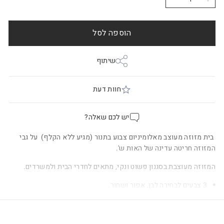
−
+
הוספה לסל
שיתוף
חוות דעת
יש לכם שאלה?
בית מזוזה מעוצב מאלומיניום צבוע בתנור (מגיע ללא הקלף) על גבי
המזוזה חריטה עדינה של האות ש'.
המזוזה מעוצבת בסגנון פשוט ונקי, מתאים לחדרי הבית ולמשרדים.
3 צבעים לבחירה לבן, אפור ושחור.
מידות חיצוניות: 14*1*1 ס"מ.
מתאם לקלף מזוזה עד 12 ס"מ.
דבק דו צדדי.