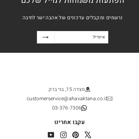
הפתעות משמחות למייל שלכם
נרשמים ומקבלים עדכונים של אהבה ישר לתיבה
אימייל
הרשמה
מצדה 15, בני ברק
customerservice@ahavaktana.co.il
03-376-7306
עקבו אחרינו
YouTube
Instagram
Pinterest
X