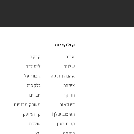
קולקציות
אביב
קרקס
שלווה
לימונדה
אהבה מתוקה
גיבורי על
ציפחה
גלקסיה
חד קרן
חברים
דינוזאור
משחק מכוניות
העיצוב שלך!
קו האופק
קשת בענן
שלכת
ריקמה
עץ