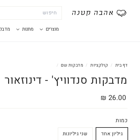
Search
®
א
ה
מוצרים
מתנות
מדבק
ב
ה
ק
ט
דף בית
/
קולקציות
/
מדבקות שם
/
נ
מדבקות סנדוויץ' - דינוזאור
ה
מחיר
26.00
26.00 ₪
רגיל
₪
כמות
גיליון אחד
שני גיליונות