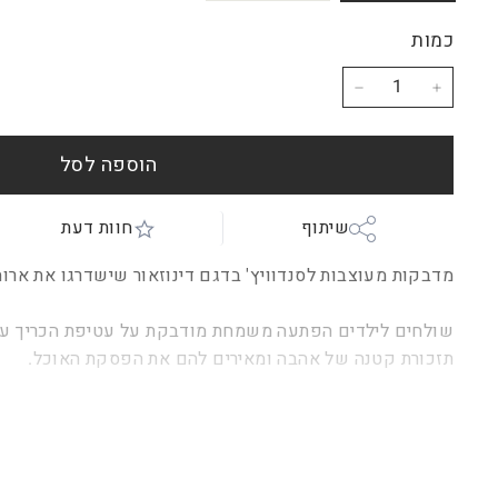
כמות
−
+
הוספה לסל
שיתוף
חוות דעת
מדבקות מעוצבות לסנדוויץ' בדגם דינוזאור שישדרגו את ארו
שולחים לילדים הפתעה משמחת מודבקת על עטיפת הכריך עם
תזכורת קטנה של אהבה ומאירים להם את הפסקת האוכל.
15 מדבקות ויניל עגולות בקוטר
3.3 ס"מ,
מודפסות בגימור 
גיליון בגודל 13*18.5 ס"מ.
בבחירת שני גיליונות מקבלים את אותו גיליון פעמיים. (אי