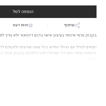
הוספה לסל
שיתוף
חוות דעת
בקבוק טרמי איכותי בעיצוב אישי בדגם דינוזאור ולא צריך לתז
יוצאים לטייל עם הגוזל החדש בכל שעה שרוצים ולוקחים לד
נירוסטה שומר חום כדי שתוכלו להכין לתינוק בקבוק אוכל בק
רעב.
בקבוק נירוסטה איכותי, מכיל 500 מ"ל.
שכבה כפולה לשמירת חום וקור.
באישור מכון התקנים.
אי
ן אחריות
לשימוש במדיח כלים
.
אנחנו מקפידים על איכות המוצרים שלנו ודואגים שיגיעו 