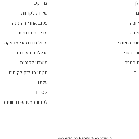
ך!
צרו קשר
בר
שירות לקוחות
ישה
עקוב אחרי ההזמנה
ולדת
מדיניות פרטיות
ות החינוכי
משלוחים וזמני אספקה
י תשרי
שאלות ותשובות
ת הספר
מועדון לקוחות
שם
תקנון מועדון לקוחות
עלינו
BLOG
לקוחות משתפים חוויות
Powered by Perets Web Studio