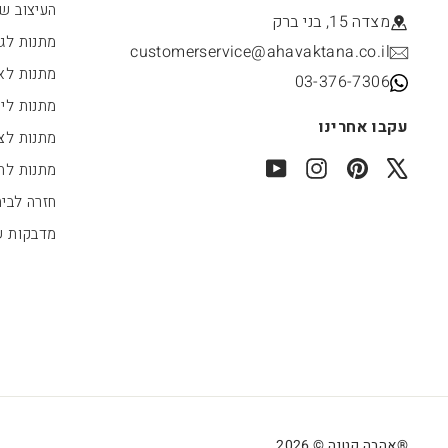
העיצוב של
מצדה 15, בני ברק
מתנות לג
customerservice@ahavaktana.co.il
מתנות לא
03-376-7306
מתנות לי
עקבו אחרינו
מתנות לצו
YouTube
Instagram
Pinterest
X
מתנות לחג
חזרה לבי
מדבקות 
®אהבה קטנה © 2026