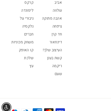
אביב
קרקס
שלווה
לימונדה
אהבה מתוקה
גיבורי על
ציפחה
גלקסיה
חד קרן
חברים
דינוזאור
משחק מכוניות
העיצוב שלך!
קו האופק
קשת בענן
שלכת
ריקמה
עץ
שעם
אפשר