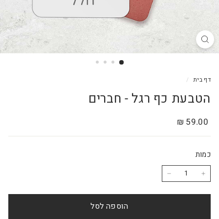
דף בית
/
הטבעת כף רגל - חברים
מחיר
59.00
59.00 ₪
רגיל
₪
כמות
−
+
הוספה לסל