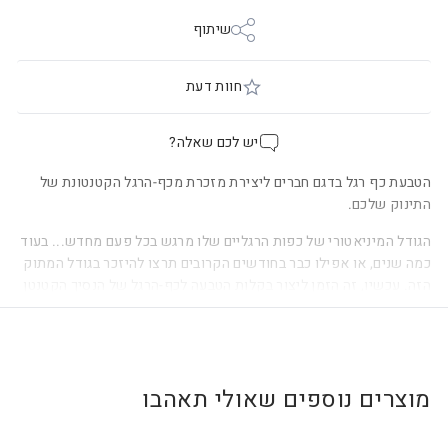
שיתוף
חוות דעת
יש לכם שאלה?
הטבעת כף רגל בדגם חברים ליצירת מזכרת מכף-הרגל הקטנטונת של
התינוק שלכם.
הגודל המיניאטורי של כפות הרגליים שלו מרגש בכל פעם מחדש... בעוד
כמה שנים, או אפילו כבר בחודשים הקרובים תרצו להיזכר בגודל המתוק
הזה. עכשיו, זה הזמן ליצור בקלות הטבעה לכף-הרגל של הנסיך הקטנטן
באמצעות קופסת הטבעה! הקופסה מכילה ספוג הטבעה המשמש
לצרכים אורתופדיים והוא בטוח לשימוש מגיל לידה.
פרטי מוצר
מוצרים נוספים שאולי תאהבו
24 'קופסת מתכת בגודל 10*14 ס"מ בגימור וינטג (הקופסא
קופסת מתכת יכולה להגיע בצבעי מתכת או לבן בהתאם לקיים
במלאי) .