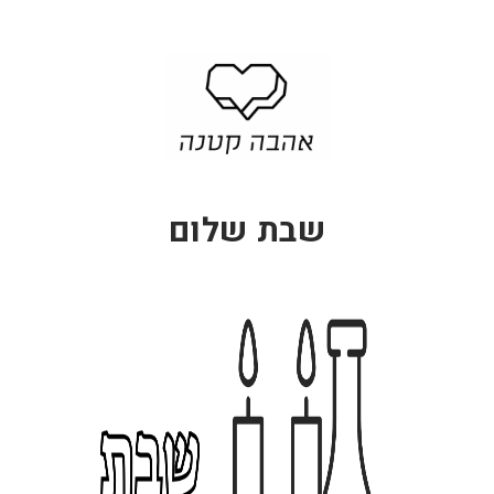
כו
ס
אמ
יי
ל -
צי
פח
שבת שלום
ה
4
9.
0
0
4
₪
9
.
0
0