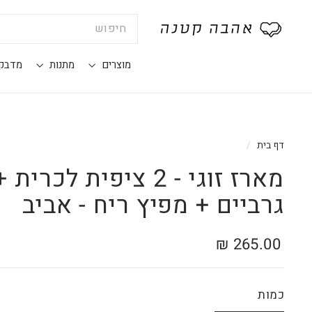
Search
®
א
ה
מוצרים
מתנות
מדבק
ב
ה
ק
ט
דף בית
/
נ
ה
גרביים + מפיץ ריח - אביב
מחיר
265.00
265.00 ₪
רגיל
₪
כמות