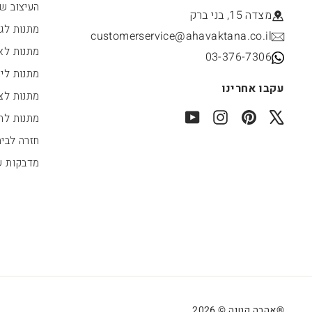
העיצוב של
מצדה 15, בני ברק
מתנות לג
customerservice@ahavaktana.co.il
מתנות לא
03-376-7306
מתנות לי
עקבו אחרינו
מתנות לצו
YouTube
Instagram
Pinterest
X
מתנות לחג
חזרה לבי
מדבקות 
®אהבה קטנה © 2026