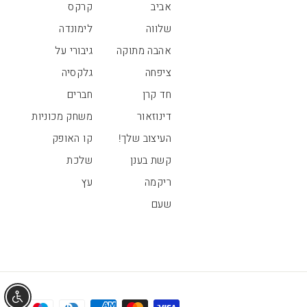
אביב
קרקס
שלווה
לימונדה
אהבה מתוקה
גיבורי על
ציפחה
גלקסיה
חד קרן
חברים
דינוזאור
משחק מכוניות
העיצוב שלך!
קו האופק
קשת בענן
שלכת
ריקמה
עץ
שעם
אפשר