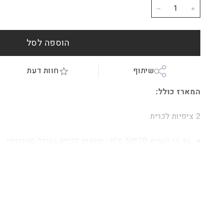
−
+
הוספה לסל
שיתוף
חוות דעת
המארז כולל:
2 ציפיות לכרית
בד רך ונעים,
70*50 ס"מ - מתאים לכרית בגודל סטנדרטי.
הרכב הבד: 100% פוליאסטר.
ניתן לכבס כרגיל ומתאים למייבש.
צבע לבן.
2 זוגות גרביים במארז מתכת יוקרתי