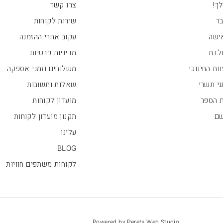
ך!
צרו קשר
בר
שירות לקוחות
ישה
עקוב אחרי ההזמנה
ולדת
מדיניות פרטיות
ות החינוכי
משלוחים וזמני אספקה
י תשרי
שאלות ותשובות
ת הספר
מועדון לקוחות
שם
תקנון מועדון לקוחות
עלינו
BLOG
לקוחות משתפים חוויות
Powered by Perets Web Studio