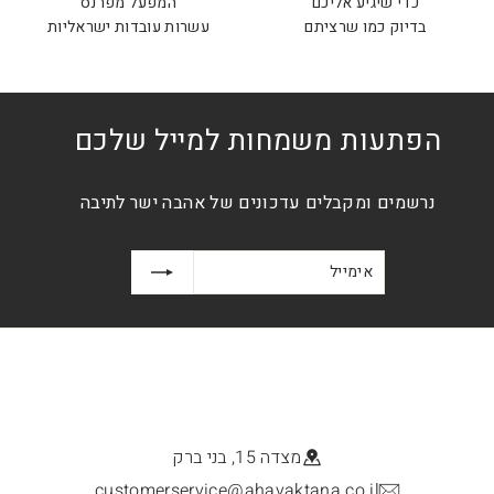
כדי שיגיע אליכם
המפעל מפרנס
בדיוק כמו שרציתם
עשרות עובדות ישראליות
הפתעות משמחות למייל שלכם
נרשמים ומקבלים עדכונים של אהבה ישר לתיבה
אימייל
הרשמה
מצדה 15, בני ברק
customerservice@ahavaktana.co.il