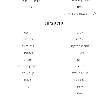
מועדון לקוחות
תקנון מועדון לקוחות
עלינו
BLOG
לקוחות משתפים חוויות
קולקציות
אביב
קרקס
שלווה
לימונדה
אהבה מתוקה
גיבורי על
ציפחה
גלקסיה
חד קרן
חברים
דינוזאור
משחק מכוניות
העיצוב שלך!
קו האופק
קשת בענן
שלכת
ריקמה
עץ
שעם