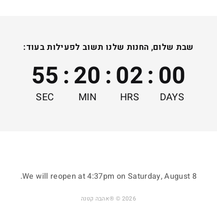
נצפו לאחרונה
שבת שלום, החנות שלנו תשוב לפעילות בעוד:
55
:
20
:
02
:
00
SEC
MIN
HRS
DAYS
ייצור על פי הזמנה
מתנות אישיות ומשמחות
כדי לצמצם פחת ופסולת
שמתאימות לכל גיל
ולשמור על הסביבה
ואירוע בחיים
.
We will reopen at
4:37pm on Saturday, August 8
2026 © ®אהבה קטנה
בקרת איכות ידנית ומוקפדת
מיוצר בישראל