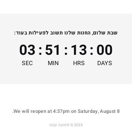
נצפו לאחרונה
שבת שלום, החנות שלנו תשוב לפעילות בעוד:
02
:
51
:
13
:
00
SEC
MIN
HRS
DAYS
ייצור על פי הזמנה
מתנות אישיות ומשמחות
כדי לצמצם פחת ופסולת
שמתאימות לכל גיל
ולשמור על הסביבה
ואירוע בחיים
.
We will reopen at
4:37pm on Saturday, August 8
2026 © ®אהבה קטנה