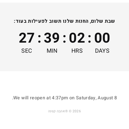
שבת שלום, החנות שלנו תשוב לפעילות בעוד:
27
:
39
:
02
:
00
SEC
MIN
HRS
DAYS
ייצור על פי הזמנה
מתנות אישיות ומשמחות
כדי לצמצם פחת ופסולת
שמתאימות לכל גיל
ולשמור על הסביבה
ואירוע בחיים
.
We will reopen at
4:37pm on Saturday, August 8
בקרת איכות ידנית ומוקפדת
מיוצר בישראל
2026 © ®אהבה קטנה
כדי שיגיע אליכם
המפעל מפרנס
בדיוק כמו שרציתם
עשרות עובדות ישראליות