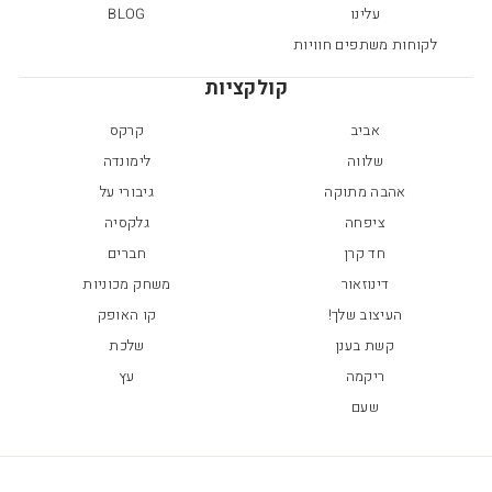
עלינו
BLOG
לקוחות משתפים חוויות
קולקציות
אביב
קרקס
שלווה
לימונדה
אהבה מתוקה
גיבורי על
ציפחה
גלקסיה
חד קרן
חברים
דינוזאור
משחק מכוניות
העיצוב שלך!
קו האופק
קשת בענן
שלכת
ריקמה
עץ
שעם