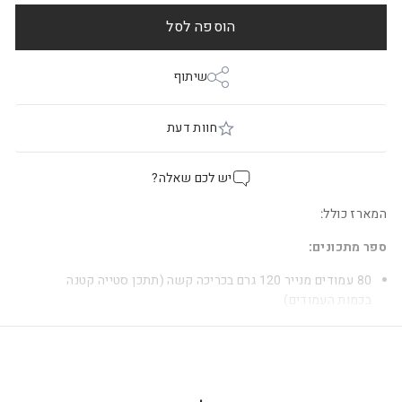
הוספה לסל
שיתוף
חוות דעת
יש לכם שאלה?
המארז כולל:
ספר מתכונים:
80 עמודים מנייר 120 גרם בכריכה קשה
(תתכן סטייה קטנה
בכמות העמודים)
הספר בגודל A5
דף מדבקות לסימון ועיצוב ספר המתכונים
מרית עץ: