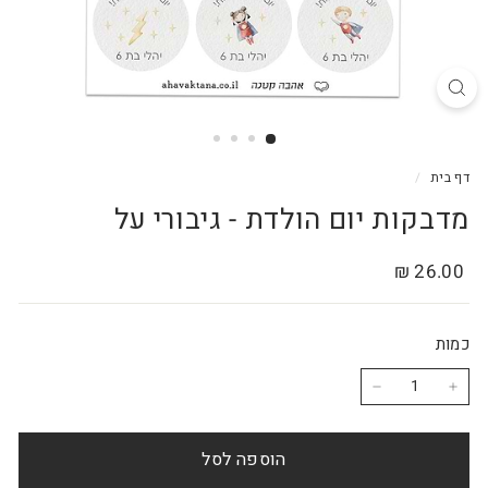
דף בית
/
מדבקות יום הולדת - גיבורי על
מחיר
26.00
26.00 ₪
רגיל
₪
כמות
−
+
הוספה לסל