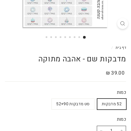
דף בית
/
מדבקות שם - אהבה מתוקה
מחיר
39.00
39.00 ₪
רגיל
₪
כמות
52 מדבקות
סט מדבקות 52+90
כמות