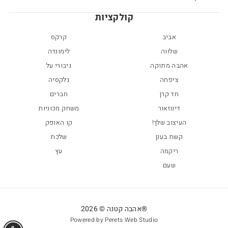
קולקציות
אביב
קרקס
שלווה
לימונדה
אהבה מתוקה
גיבורי על
ציפחה
גלקסיה
חד קרן
חברים
דינוזאור
משחק מכוניות
העיצוב שלך!
קו האופק
קשת בענן
שלכת
ריקמה
עץ
שעם
®אהבה קטנה © 2026
Powered by Perets Web Studio