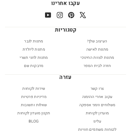
עקבו אחרינו
YouTube
Instagram
Pinterest
X
קטגוריות
העיצוב שלך!
מתנות לגבר
מתנות לאישה
מתנות ליולדת
מתנות לצוות החינוכי
מתנות לחגי תשרי
חזרה לבית הספר
מדבקות שם
עזרה
צרו קשר
שירות לקוחות
עקוב אחרי ההזמנה
מדיניות פרטיות
משלוחים וזמני אספקה
שאלות ותשובות
מועדון לקוחות
תקנון מועדון לקוחות
עלינו
BLOG
לקוחות משתפים חוויות