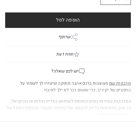
−
+
הוספה לסל
שיתוף
חוות דעת
יש לכם שאלה?
מדבקות שם
מעוצבות בדגם אהבה מתוקה שיעזרו לך לשמור על
החפצים של יקיריך, כדי ששום דבר לא ילך לאיבוד.
המדבקות עמידות במים ובטוחות לשימוש במדיח הכלים או במיקרוגל,
כך שהן מתאימות בדיוק לבקבוק של הנסיכה הקטנה וקופסת האוכל של
הבכור הרחפן שלך :)
בכל גיליון מדבקות במספר גדלים וצורות, שיתאימו להדבקה על גבי כל
חפץ קשיח.