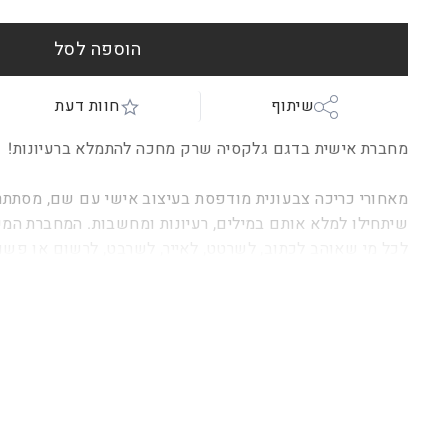
הוספה לסל
שיתוף
חוות דעת
מחברת אישית
בדגם גלקסיה שרק מחכה להתמלא ברעיונות!
שיתחילו למלא אותם במילים, רעיונות ומחשבות. המחברת המ
לכל מי שאוהב לכתוב, לשרטט, לאייר, לשרבט, לרשום או פש
כריכת PU קשיחה.
מחברת שורות בגודל A5. 13*20 ס"מ
מחברת 96 דף
(תתכן סטייה קטנה בכמות הדפים)
.
ניתן להוסיף כל משפט או כיתוב (יש לכתוב זאת בהערות)
.
ניתן לצרף עט מעוצב בתוספת תשלום.