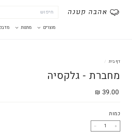
Search
®
א
ה
מוצרים
מתנות
מדבק
ב
ה
ק
ט
דף בית
/
נ
מחברת - גלקסיה
ה
מחיר
39.00
39.00 ₪
רגיל
₪
כמות
−
+