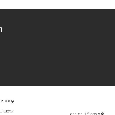
ה
קטגוריו
העיצוב של
מצדה 15, בני ברק