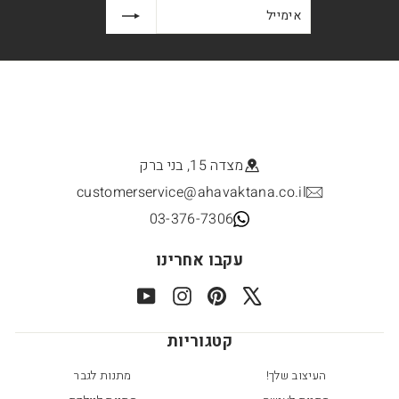
אימייל
הרשמה
מצדה 15, בני ברק
customerservice@ahavaktana.co.il
03-376-7306
עקבו אחרינו
YouTube
Instagram
Pinterest
X
קטגוריות
העיצוב שלך!
מתנות לגבר