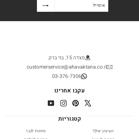
אימייל
הרשמה
מצדה 15, בני ברק
customerservice@ahavaktana.co.il
03-376-7306
עקבו אחרינו
YouTube
Instagram
Pinterest
X
קטגוריות
העיצוב שלך!
מתנות לגבר