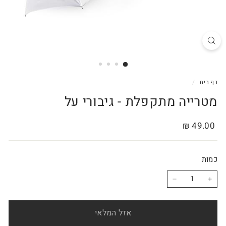
דף בית
/
מטרייה מתקפלת - גיבורי על
מחיר
49.00
49.00 ₪
רגיל
₪
כמות
−
+
אזל המלאי