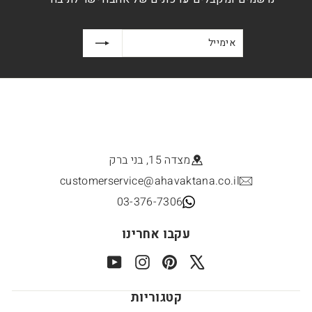
אימייל
הרשמה
מצדה 15, בני ברק
customerservice@ahavaktana.co.il
03-376-7306
עקבו אחרינו
YouTube
Instagram
Pinterest
X
קטגוריות