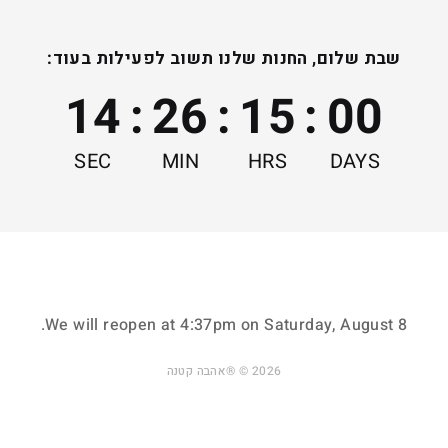
שבת שלום, החנות שלנו תשוב לפעילות בעוד:
14
:
26
:
15
:
00
SEC
MIN
HRS
DAYS
.
We will reopen at
4:37pm on Saturday, August 8
ות אישיות ומשמחות
בקרת איכות ידנית ומוק
2026 © ®אהבה קטנה
מתאימות לכל גיל
כדי שיגיע אליכם
ואירוע בחיים
בדיוק כמו שרציתם