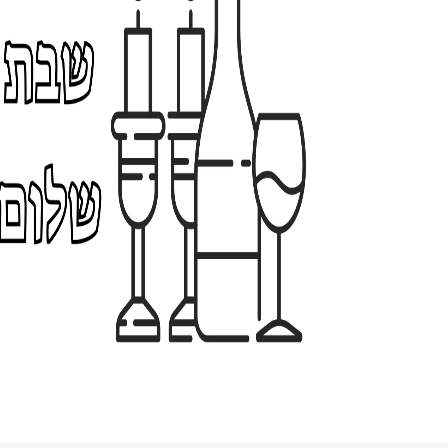
קופסת דפי ממו -
שלכת
4
49.00 ₪
9
.
0
0
₪