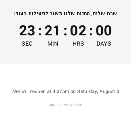
שבת שלום, החנות שלנו תשוב לפעילות בעוד:
22
:
21
:
02
:
00
SEC
MIN
HRS
DAYS
.
We will reopen at
4:37pm on Saturday, August 8
ות אישיות ומשמחות
בקרת איכות ידנית ומוק
2026 © ®אהבה קטנה
מתאימות לכל גיל
כדי שיגיע אליכם
ואירוע בחיים
בדיוק כמו שרציתם