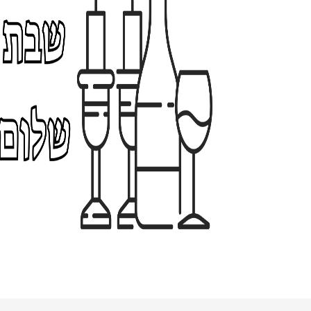
תעודת לידה - שלווה
7
79.00 ₪
9
.
0
0
₪