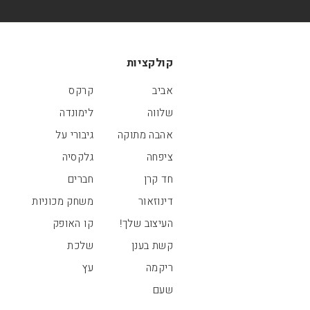
קולקציות
אביב
קרקס
שלווה
לימונדה
אהבה מתוקה
גיבורי על
ציפחה
גלקסיה
חד קרן
חברים
דינוזאור
משחק מכוניות
העיצוב שלך!
קו האופק
קשת בענן
שלכת
ריקמה
עץ
שעם