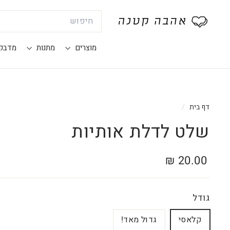
Search
®
א
ה
מוצרים
מתנות
מדבק
ב
ה
ק
ט
דף בית
/
נ
שלט לדלת אותיות
ה
מחיר
20.00
20.00 ₪
רגיל
₪
גודל
קלאסי
גדול מאד!