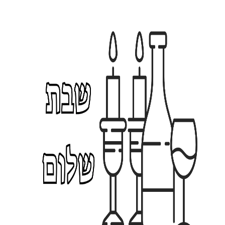
ית
פר
טי
-
או
תי
ות
הח
ל
מ-
3
0.
0
0
ה
₪
ח
ל
מ
-